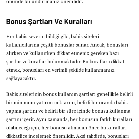
önünde bulundurmanız önemlidir.
Bonus Şartları Ve Kuralları
Her bahis severin bildiği gibi, bahis siteleri
kullanıcılarına çeşitli bonuslar sunar. Ancak, bonusları
alırken ve kullanırken dikkat etmeniz gereken bazı
şartlar ve kurallar bulunmaktadır. Bu kurallara dikkat
etmek, bonusları en verimli şekilde kullanmanızı
sağlayacaktır.
Bahis sitelerinin bonus kullanım şartları genellikle belirli
bir minimum yatırım miktarını, belirli bir oranda bahis
yapma şartını ve belirli bir süre içinde bonusu kullanma
şartını içerir. Aynı zamanda, her bonusun farklı kuralları
olabileceği için, her bonusu almadan önce bu kuralları
dikkatlice incelemek önemlidir. Aksi takdirde, bonusları