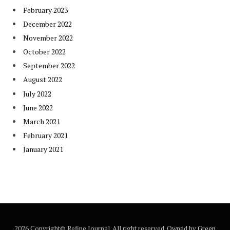
February 2023
December 2022
November 2022
October 2022
September 2022
August 2022
July 2022
June 2022
March 2021
February 2021
January 2021
2026 Copyright© Refine Journal. All right reserved. Owned by
Green