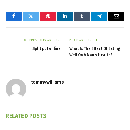
Facebook
Twitter
Pinterest
LinkedIn
Tumblr
Telegram
Email
PREVIOUS ARTICLE
NEXT ARTICLE
Split pdf online
What Is The Effect Of Eating
Well On A Man’s Health?
tammywilliams
RELATED
POSTS