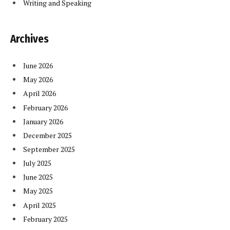
Writing and Speaking
Archives
June 2026
May 2026
April 2026
February 2026
January 2026
December 2025
September 2025
July 2025
June 2025
May 2025
April 2025
February 2025