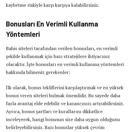
kaybetme riskiyle karşı karşıya kalabilirsiniz.
Bonusları En Verimli Kullanma
Yöntemleri
Bahis siteleri tarafından verilen bonusları, en verimli
şekilde kullanmak için bazı stratejilere ihtiyacınız
olacaktır. İşte bonusları en verimli kullanma yöntemleri
hakkında bilmeniz gerekenler:
İlk olarak, bonus tekliflerini karşılaştırmak ve en yüksek
bonus veren siteleri bulmak önemlidir. Bu sayede daha
fazla avantaj elde edebilir ve kazancınızı artırabilirsiniz.
Ayrıca, bonus şartları ve kurallarını dikkatlice
inceleyerek, hangi bonusun size daha uygun olduğunu
belirleyebilirsiniz. Bazı bonuslar yüksek çevrim