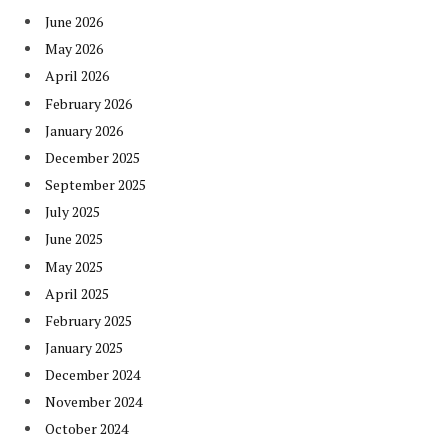
June 2026
May 2026
April 2026
February 2026
January 2026
December 2025
September 2025
July 2025
June 2025
May 2025
April 2025
February 2025
January 2025
December 2024
November 2024
October 2024