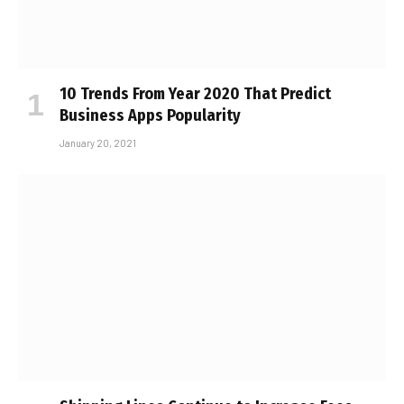
10 Trends From Year 2020 That Predict
Business Apps Popularity
January 20, 2021