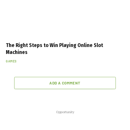
The Right Steps to Win Playing Online Slot
Machines
GAMES
ADD A COMMENT
Opportunity