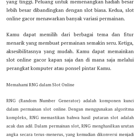
yang tinggi. Peluang untuk memenangkan hadiah besar
lebih besar dibandingkan dengan slot biasa. Kedua, slot
online gacor menawarkan banyak variasi permainan.
Kamu dapat memilih dari berbagai tema dan fitur
menarik yang membuat permainan semakin seru. Ketiga,
aksesibilitasnya yang mudah. Kamu dapat memainkan
slot online gacor kapan saja dan di mana saja melalui
perangkat komputer atau ponsel pintar Kamu.
Memahami RNG dalam Slot Online
RNG (Random Number Generator) adalah komponen kunci
dalam permainan slot online. Dengan menggunakan algoritma
kompleks, RNG memastikan bahwa hasil putaran slot adalah
acak dan adil. Dalam permainan slot, RNG menghasilkan urutan
angka secara terus-menerus, yang kemudian dikonversi menjadi