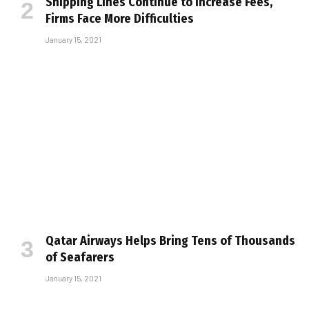
Shipping Lines Continue to Increase Fees,
Firms Face More Difficulties
January 15, 2021
Qatar Airways Helps Bring Tens of Thousands
of Seafarers
January 15, 2021