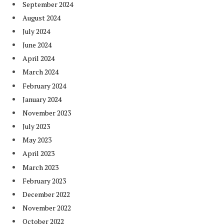
September 2024
August 2024
July 2024
June 2024
April 2024
March 2024
February 2024
January 2024
November 2023
July 2023
May 2023
April 2023
March 2023
February 2023
December 2022
November 2022
October 2022