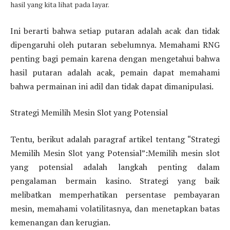
hasil yang kita lihat pada layar.
Ini berarti bahwa setiap putaran adalah acak dan tidak
dipengaruhi oleh putaran sebelumnya. Memahami RNG
penting bagi pemain karena dengan mengetahui bahwa
hasil putaran adalah acak, pemain dapat memahami
bahwa permainan ini adil dan tidak dapat dimanipulasi.
Strategi Memilih Mesin Slot yang Potensial
Tentu, berikut adalah paragraf artikel tentang “Strategi
Memilih Mesin Slot yang Potensial”:Memilih mesin slot
yang potensial adalah langkah penting dalam
pengalaman bermain kasino. Strategi yang baik
melibatkan memperhatikan persentase pembayaran
mesin, memahami volatilitasnya, dan menetapkan batas
kemenangan dan kerugian.